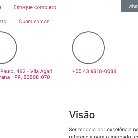
wha
e
Estoque completo
ato
Quem somos
 Paulo, 482 - Vila Agari,
+55 43 9818-0088
rana - PR, 86808-070
Visão
Ser modelo por excelência no
referência para o mercado, 