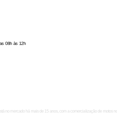
das 08h às 12h
m motos novas e
no mercado há mais de 15 anos, com a comercialização de motos nov