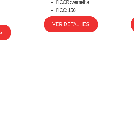
COR: vermelha
CC: 150
VER DETALHES
S