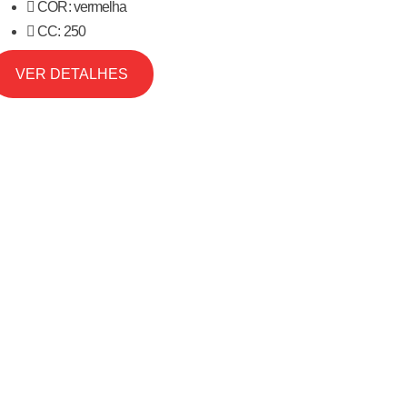
COR: vermelha
CC: 250
VER DETALHES