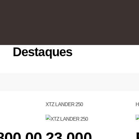
Destaques
XTZ LANDER 250
H
800,00
23.000