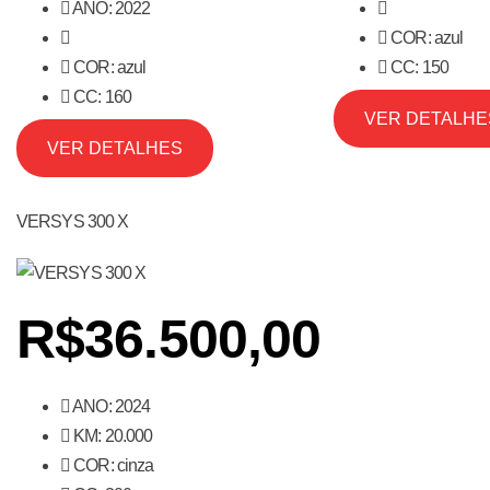
ANO: 2022
COR: azul
COR: azul
CC: 150
CC: 160
VER DETALHE
VER DETALHES
VERSYS 300 X
R$36.500,00
ANO: 2024
KM: 20.000
COR: cinza