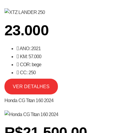
23.000
ANO: 2021
KM: 57.000
COR: bege
CC: 250
VER DETALHES
Honda CG Titan 160 2024
R$21.500,00