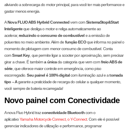
aliviando a sobrecarga do motor principal, para você ter mais performance e
gastar menos energia.
A
Nova FLUO ABS Hyrbrid Connected
vem com
SistemaStop&Start
Inteligente
que desliga o motor e religa automaticamente ao
acelerar,
reduzindo o consumo de combustível
e a emissão de
poluentes no meio ambiente. Além de
função ECO
que informa no painel
o
momento de pilotagem com menor consumo de combustível. Conta
com
Smart Key
, que permite ligar a scooter por aproximação, sem precisar
girar a chave. É também
a única
da categoria que vem com
freio ABS de
série
, que oferece maior controle em emergência, como piso
escorregadio.
Seu painel é 100% digital
com iluminação azul e a
tomada
tipo – A
garante a praticidade de recarga do celular a qualquer momento,
você sempre de bateria recarregada!
Novo painel com Conectividade
A nova Fluo Hybrid traz
conectividade Bluetooth
com o
aplicativo
Yamaha Motorcycle Connect, o Y-Connect
. Com ele é possível
gerenciar indicadores de utilização e performance, programar