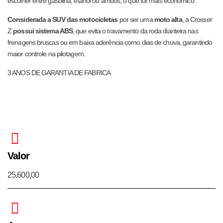
escolher entre gasolina, etanol ou ambos, o que for mais econômico.
Considerada a SUV das motocicletas
por ser uma
moto alta
, a Crosser
Z
possui sistema ABS
, que evita o travamento da roda dianteira nas
frenagens bruscas ou em baixa aderência como dias de chuva, garantindo
maior
controle na pilotagem.
3 ANOS DE GARANTIA DE FABRICA
Valor
25.600,00