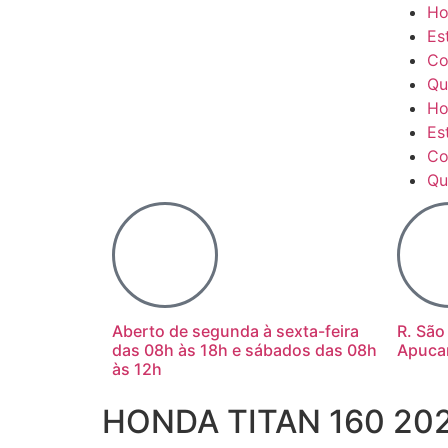
H
Es
Co
Qu
H
Es
Co
Qu
Aberto de segunda à sexta-feira
R. São
das 08h às 18h e sábados das 08h
Apuca
às 12h
HONDA TITAN 160 20