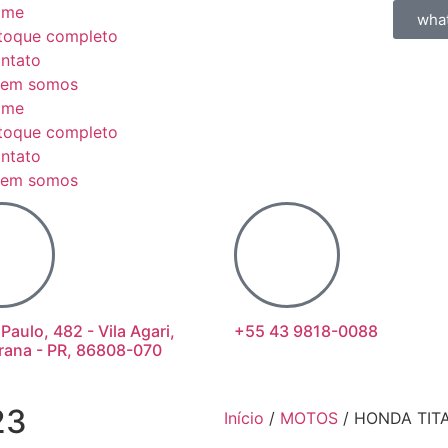
ome
wha
toque completo
ntato
em somos
ome
toque completo
ntato
em somos
 Paulo, 482 - Vila Agari,
+55 43 9818-0088
rana - PR, 86808-070
23
Início
/
MOTOS
/ HONDA TIT