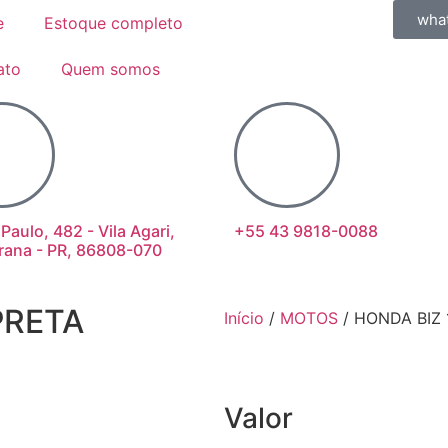
wha
e
Estoque completo
ato
Quem somos
 Paulo, 482 - Vila Agari,
+55 43 9818-0088
rana - PR, 86808-070
PRETA
Início
/
MOTOS
/ HONDA BIZ 
Valor